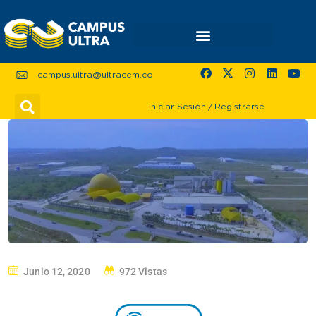
campus.ultra@ultracem.co
Iniciar Sesión
/
Registrarse
Junio 12, 2020
972 Vistas