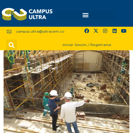
campus.ultra@ultracem.co
Iniciar Sesión
/
Registrarse