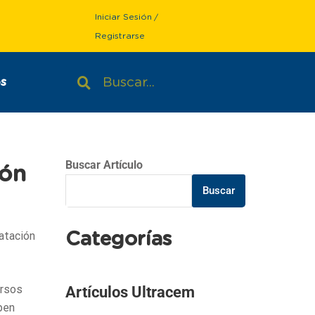
Iniciar Sesión
/
Registrarse
s
Buscar Artículo
ión
Buscar
atación
Categorías
ursos
Artículos Ultracem
ben