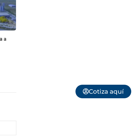
a a
Cotiza aquí