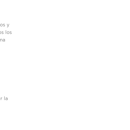
ros y
os los
una
r la