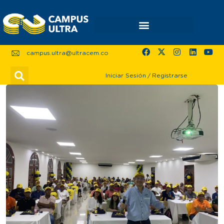
campus.ultra@ultracem.co
Iniciar Sesión
/
Registrarse