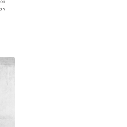
son
s y