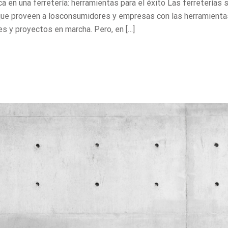
 en una ferretería: herramientas para el éxito Las ferreterías 
que proveen a losconsumidores y empresas con las herramienta
s y proyectos en marcha. Pero, en […]