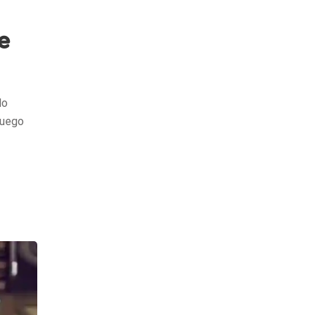
e
lo
fuego