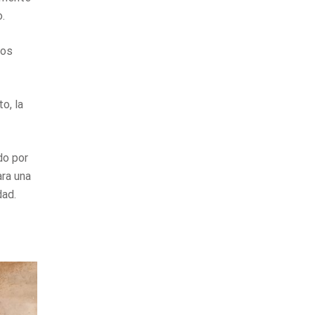
.
tos
o, la
do por
ara una
dad.