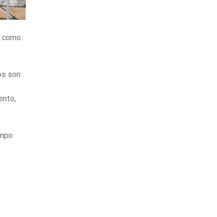
ta como
os son:
ento,
empo