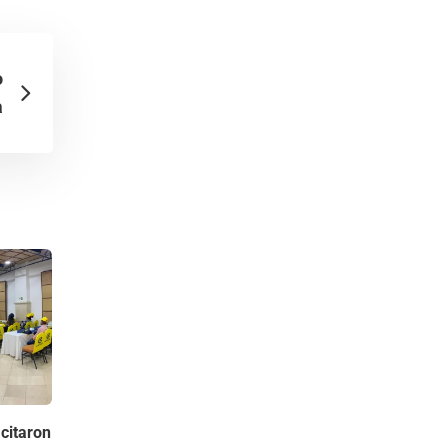
o
a
citaron