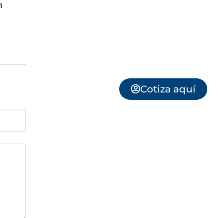
m
Cotiza aquí