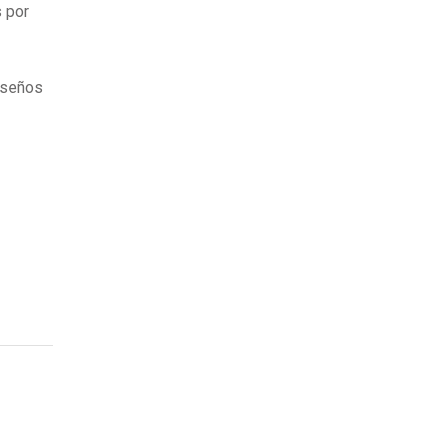
s por
iseños