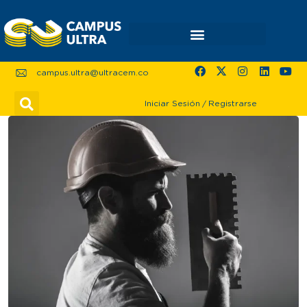
campus.ultra@ultracem.co
Iniciar Sesión
/
Registrarse