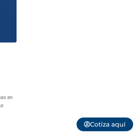
cas en
as
Cotiza aquí