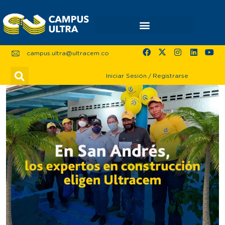
campus.ultra@ultracem.co
Iniciar Sesión
/
Registrarse