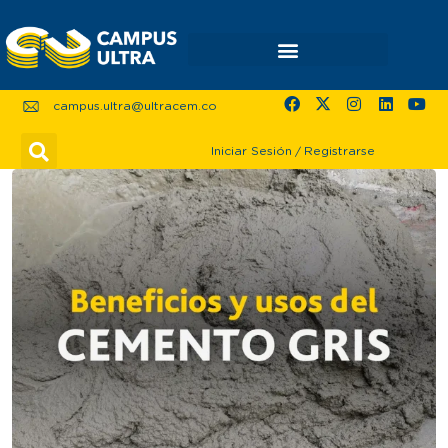
campus.ultra@ultracem.co
Iniciar Sesión
/
Registrarse