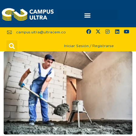
campus.ultra@ultracem.co
Iniciar Sesión
/
Registrarse