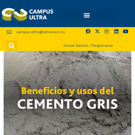
campus.ultra@ultracem.co
Iniciar Sesión
/
Registrarse