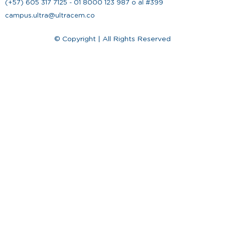
(+57) 605 317 7125 - 01 8000 123 987 o al #399
campus.ultra@ultracem.co
© Copyright | All Rights Reserved