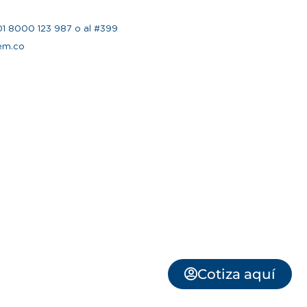
 01 8000 123 987 o al #399
em.co
Cotiza aquí