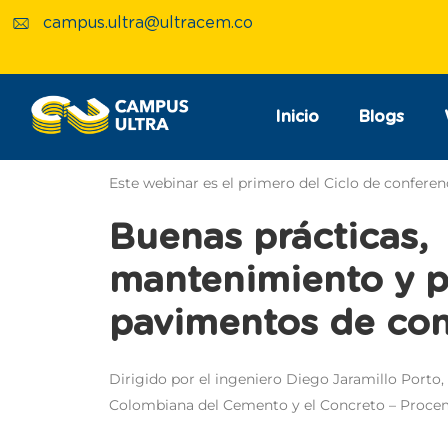
campus.ultra@ultracem.co
Inicio
Blogs
Este webinar es el primero del Ciclo de conferenc
Buenas prácticas,
mantenimiento y p
pavimentos de con
Dirigido por el ingeniero Diego Jaramillo Porto
Colombiana del Cemento y el Concreto – Proce