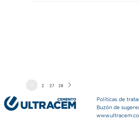
1
2
27
28
Políticas de trat
Buzón de sugere
www.ultracem.c